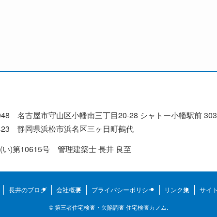
048 名古屋市守山区小幡南三丁目20-28 シャトー小幡駅前 303
‑1423 静岡県浜松市浜名区三ヶ日町鵺代
)第10615号 管理建築士 長井 良至
長井のブログ
会社概要
プライバシーポリシー
リンク集
サイ
©
第三者住宅検査・欠陥調査 住宅検査カノム.