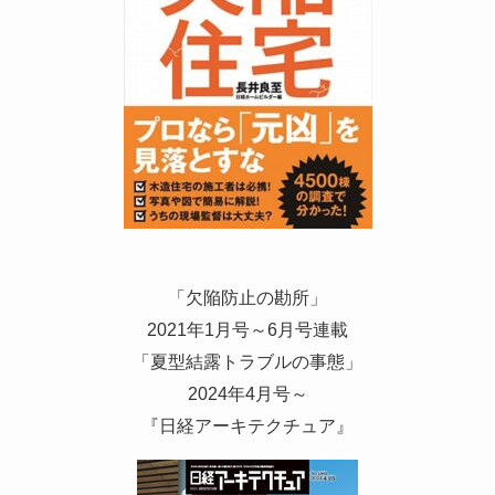
「欠陥防止の勘所」
2021年1月号～6月号連載
「夏型結露トラブルの事態」
2024年4月号～
『日経アーキテクチュア』