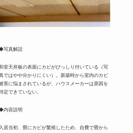
◆写真解説
和室天井板の表面にカビがびっしり付いている（写
真ではやや分かりにくい）。新築時から室内のカビ
被害に悩まされているが、ハウスメーカーは原因を
特定できていない。
◆内容説明
入居当初、畳にカビが繁殖したため、自費で畳から