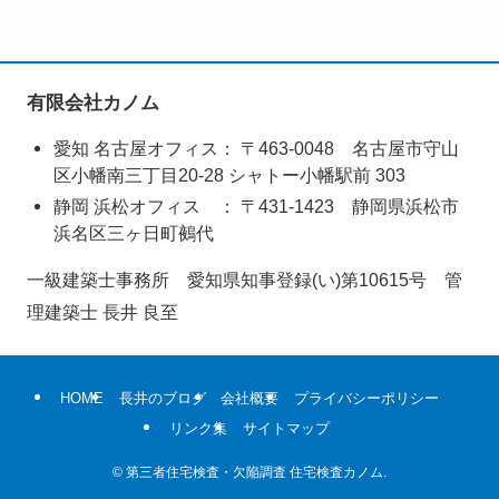
有限会社カノム
愛知 名古屋オフィス： 〒463-0048 名古屋市守山
区小幡南三丁目20-28 シャトー小幡駅前 303
静岡 浜松オフィス ： 〒431‑1423 静岡県浜松市
浜名区三ヶ日町鵺代
一級建築士事務所 愛知県知事登録(い)第10615号 管
理建築士 長井 良至
HOME
長井のブログ
会社概要
プライバシーポリシー
リンク集
サイトマップ
©
第三者住宅検査・欠陥調査 住宅検査カノム.