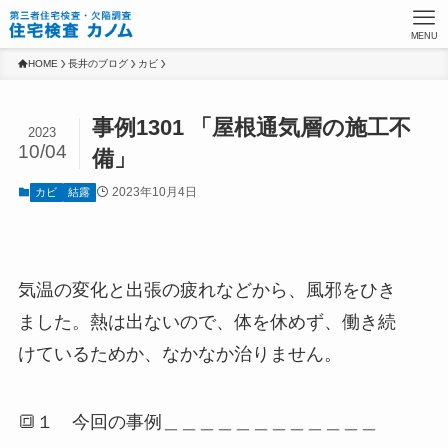
MENU
HOME
長井のブログ
カビ
事例1301 「屋根通気層の施工不
2023
10/04
備」
2023年10月4日
カビ
結露
気温の変化と出張の疲れなどから、風邪をひき
ました。熱は出ないので、体を休めず、働き続
けているためか、なかなか治りません。
🔳１ 今回の事例＿＿＿＿＿＿＿＿＿＿＿＿