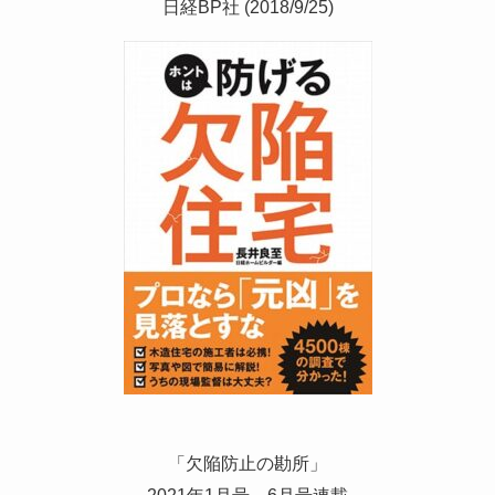
日経BP社 (2018/9/25)
「欠陥防止の勘所」