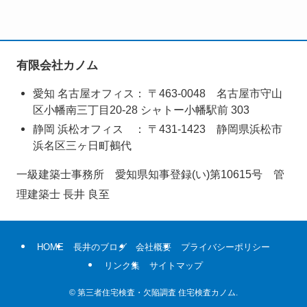
有限会社カノム
愛知 名古屋オフィス： 〒463-0048 名古屋市守山
区小幡南三丁目20-28 シャトー小幡駅前 303
静岡 浜松オフィス ： 〒431‑1423 静岡県浜松市
浜名区三ヶ日町鵺代
一級建築士事務所 愛知県知事登録(い)第10615号 管
理建築士 長井 良至
HOME
長井のブログ
会社概要
プライバシーポリシー
リンク集
サイトマップ
©
第三者住宅検査・欠陥調査 住宅検査カノム.