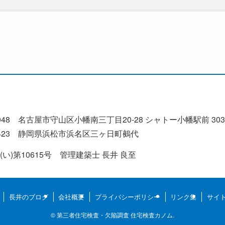
048 名古屋市守山区小幡南三丁目20-28 シャトー小幡駅前 303
‑1423 静岡県浜松市浜名区三ヶ日町鵺代
)第10615号 管理建築士 長井 良至
長井のブログ
会社概要
プライバシーポリシー
リンク集
サイ
©
第三者住宅検査・欠陥調査 住宅検査カノム.